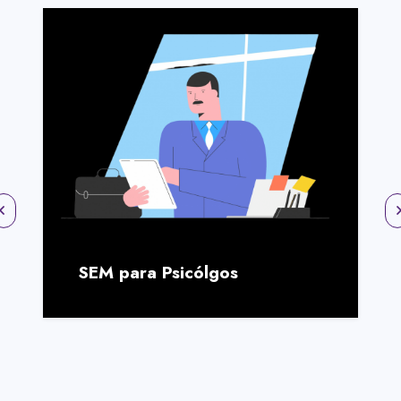
SEM para Abogado
gos