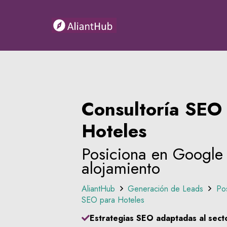
Consultoría SEO
Hoteles
Posiciona en Google 
alojamiento
AliantHub
Generación de Leads
Po
SEO para Hoteles
Estrategias SEO adaptadas al sect