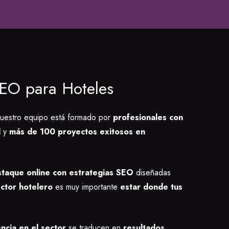
SEO para Hoteles
uestro equipo está formado por
profesionales con
l
y
más de 100 proyectos exitosos en
taque online con estrategias SEO
diseñadas
ector hotelero
es muy importante
estar donde tus
ncia en el sector
se traducen en
resultados