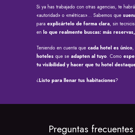
Si ya has trabajado con otras agencias, te ha
«autoridad» o «métricas»… Sabemos que
suena
para
explicártelo de forma clara
, sin tecni
en
lo que realmente buscas: más reservas, 
Teniendo en cuenta que
cada hotel es único
,
hoteles
que se
adapten al tuyo
. Como
espe
tu visibilidad y hacer que tu hotel destaq
¿
Listo para llenar tus habitaciones
?
Preguntas frecuente