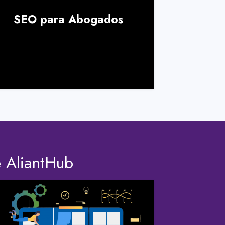
SEO para Abogados
SEO
Rest
e AliantHub