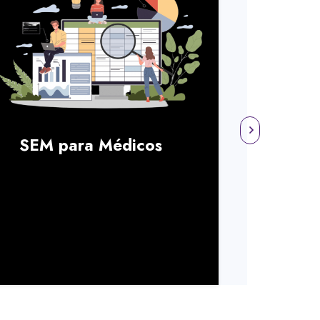
SEM para Médicos
SEM
Inmo