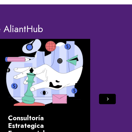
e AliantHub
Estu
a m
Consultoría
Estrategica