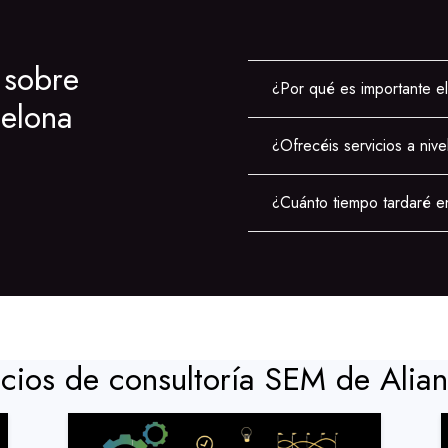
 sobre
¿Por qué es importante e
celona
¿Ofrecéis servicios a nive
¿Cuánto tiempo tardaré e
icios de consultoría SEM de Alia