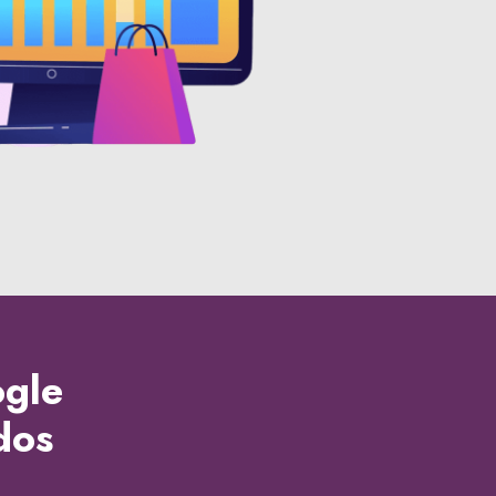
ogle
dos